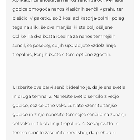
Aplikator za enostaven nanos senčil za oči. Penasta
gobica omogoča nanos klasičnih senčil v prahu ter
bleščic. V paketku so 3 kosi aplikatorja-polnil, poleg
tega na sliki, še dva manjša, ki sta bolj ošiljene
oblike. Ta dva bosta idealna za nanos temnejših
senčil, še posebej, če jih uporabljate vzdolž linije
trepalnic, ker jih boste s tem optično zgostili.
1. Izberite dve barvi senčil; idealno je, da je ena svetla
in druga temna. 2. Nanesite svetlo senčilo z večjo
gobico, čez celotno veko. 3. Nato vzemite tanjšo
gobico in z njo nanesite temnejše senčilo na zunanji
del veke in tik ob liniji trepalnic. 4. Sedaj svetlo in
temno senčilo zasenčite med sboj, da prehod ni