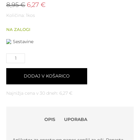
8,95
€
6,27
€
Količina: 1kos
NA ZALOGI
Sestavine
DODAJ V KOŠARICO
Najnižja cena v 30 dneh:
6,27
€
OPIS
UPORABA