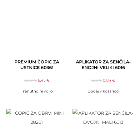
PREMIUM ČOPIČ ZA
APLIKATOR ZA SENČILA-
USTNICE 60361
ENOJNI VELIKI 6016
12,95
€
6,45
€
1,20
€
0,84
€
Trenutno ni voljo
Dodaj v košarico