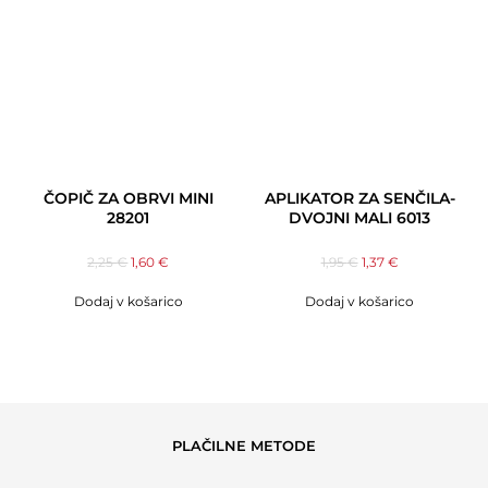
ČOPIČ ZA OBRVI MINI
APLIKATOR ZA SENČILA-
28201
DVOJNI MALI 6013
2,25
€
1,60
€
1,95
€
1,37
€
Dodaj v košarico
Dodaj v košarico
PLAČILNE METODE