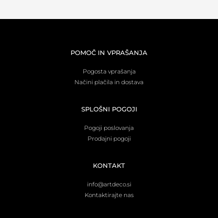
POMOČ IN VPRAŠANJA
Pogosta vprašanja
Načini plačila in dostava
SPLOŠNI POGOJI
Pogoji poslovanja
Prodajni pogoji
KONTAKT
info@artdeco.si
Kontaktirajte nas