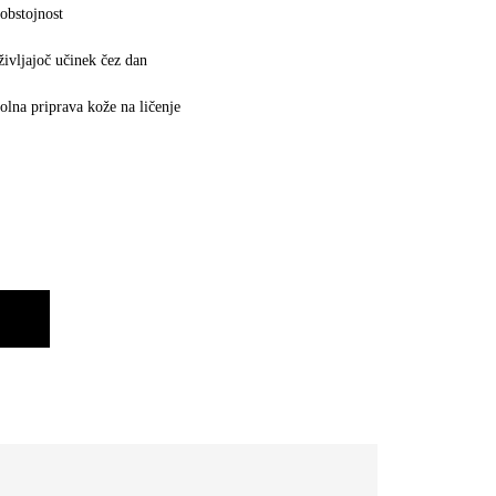
obstojnost
ivljajoč učinek čez dan
lna priprava kože na ličenje