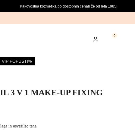
Kakovostna kozmetika po dostopnih cenah že od leta 1985!
0
VIP POPUSTI
%
L 3 V 1 MAKE-UP FIXING
dlaga in osvežilec tena