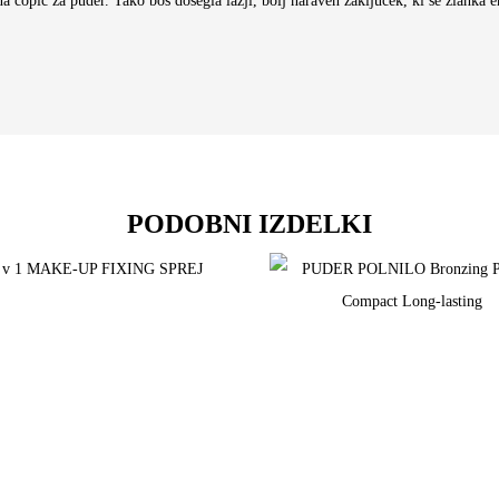
a čopič za puder. Tako boš dosegla lažji, bolj naraven zaključek, ki se zlahka
PODOBNI IZDELKI