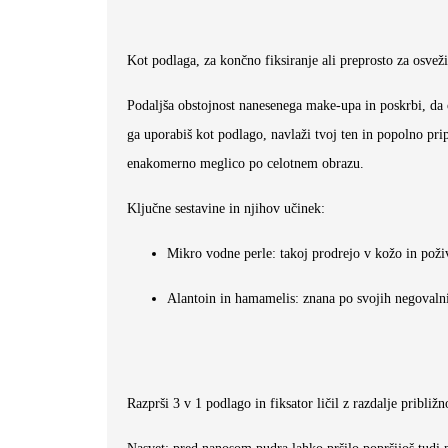
Kot podlaga, za končno fiksiranje ali preprosto za osve
Podaljša obstojnost nanesenega make-upa in poskrbi, da o
ga uporabiš kot podlago, navlaži tvoj ten in popolno pri
enakomerno meglico po celotnem obrazu.
Ključne sestavine in njihov učinek:
Mikro vodne perle
: takoj prodrejo v kožo in poži
Alantoin in hamamelis
: znana po svojih negovalni
Razprši 3 v 1 podlago in fiksator ličil z razdalje približ