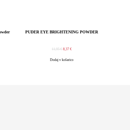
owder
PUDER EYE BRIGHTENING POWDER
11,95
€
8,37
€
Dodaj v košarico