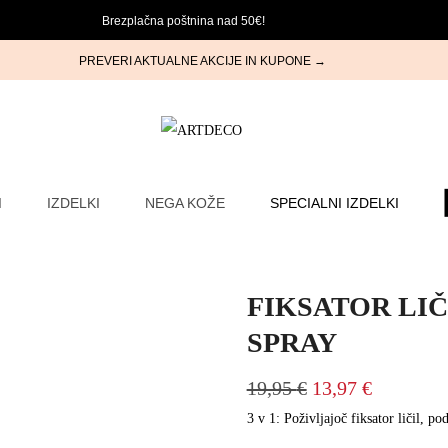
Brezplačna poštnina nad 50€!
PREVERI AKTUALNE AKCIJE IN KUPONE →
I
IZDELKI
NEGA KOŽE
SPECIALNI IZDELKI
FIKSATOR LIČI
SPRAY
19,95
€
13,97
€
3 v 1: Poživljajoč fiksator ličil, po