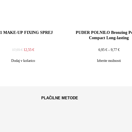
v 1 MAKE-UP FIXING SPREJ
PUDER POLNILO Bronzing P
Compact Long-lasting
17,95
€
12,55
€
6,95
€
–
9,77
€
Dodaj v košarico
Izberite možnosti
PLAČILNE METODE