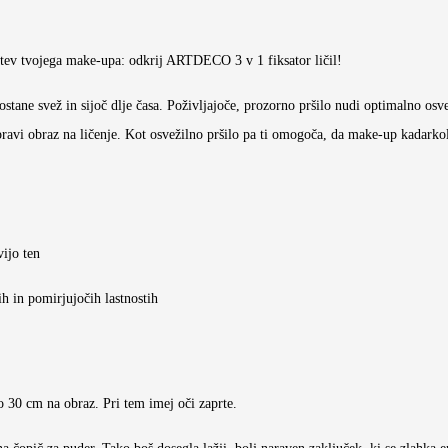
žitev tvojega make-upa: odkrij ARTDECO 3 v 1 fiksator ličil!
stane svež in sijoč dlje časa. Poživljajoče, prozorno pršilo nudi optimalno osv
pravi obraz na ličenje. Kot osvežilno pršilo pa ti omogoča, da make-up kadarko
vijo ten
h in pomirjujočih lastnostih
no 30 cm na obraz. Pri tem imej oči zaprte.