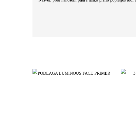
Nasvet:
pred nanosom pudra lahko pršilo popršijoš tudi n