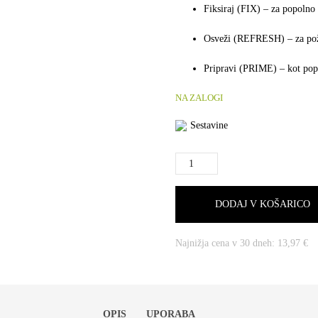
Fiksiraj (FIX)
– za popolno 
Osveži (REFRESH)
– za pož
Pripravi (PRIME)
– kot popo
NA ZALOGI
Sestavine
DODAJ V KOŠARICO
Najnižja cena v 30 dneh:
13,97
€
OPIS
UPORABA