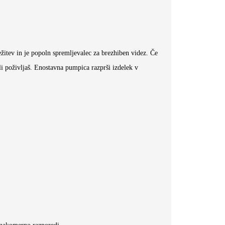
ežitev in je popoln spremljevalec za brezhiben videz. Če
li poživljaš. Enostavna pumpica razprši izdelek v