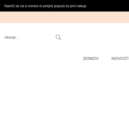
Naroči se na e-novice in prejmi popust za prvi nakup
DOMOV
NOVOST