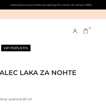
Kakovostna kozmetika po dostopnih cenah že od leta 1985!
0
VIP POPUSTI
%
ALEC LAKA ZA NOHTE
 brez acetona 60 ml.