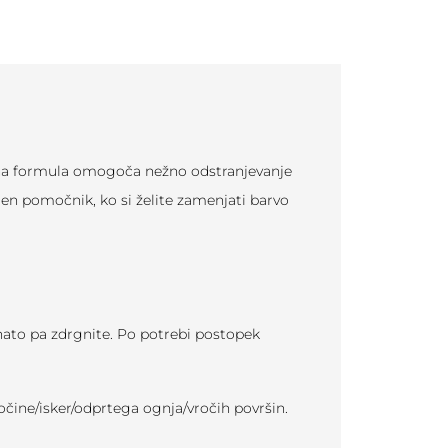
Nežna formula omogoča nežno odstranjevanje
alen pomočnik, ko si želite zamenjati barvo
, nato pa zdrgnite. Po potrebi postopek
ročine/isker/odprtega ognja/vročih površin.