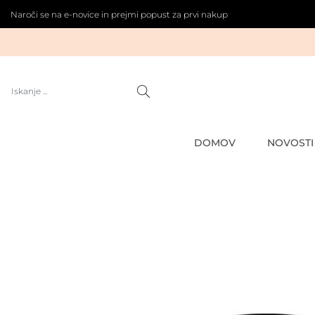
Naroči se na e-novice in prejmi popust za prvi nakup
DOMOV
NOVOSTI