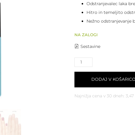
Odstranjevalec laka br
Hitro in temeljito odstr
Nežno odstranjevanje b
NA ZALOGI
Sestavine
DODAJ V KOŠARIC
Najnižja cena v 30 dneh:
3,47