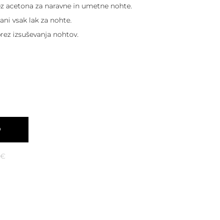
ez acetona za naravne in umetne nohte.
ani vsak lak za nohte.
rez izsuševanja nohtov.
O
€