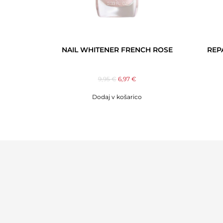
NAIL WHITENER FRENCH ROSE
REP
9,95
€
6,97
€
Dodaj v košarico