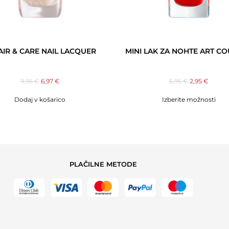
AIR & CARE NAIL LACQUER
MINI LAK ZA NOHTE ART C
9,95
€
6,97
€
5,95
€
2,95
€
Dodaj v košarico
Izberite možnosti
PLAČILNE METODE