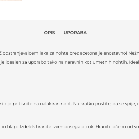
OPIS
UPORABA
te? Z odstranjevalcem laka za nohte brez acetona je enostavno! 
ga je idealen za uporabo tako na naravnih kot umetnih nohtih. Ide
in jo pritisnite na nalakiran noht. Na kratko pustite, da se vpije
 in hlapi. Izdelek hranite izven dosega otrok. Hraniti ločeno od v