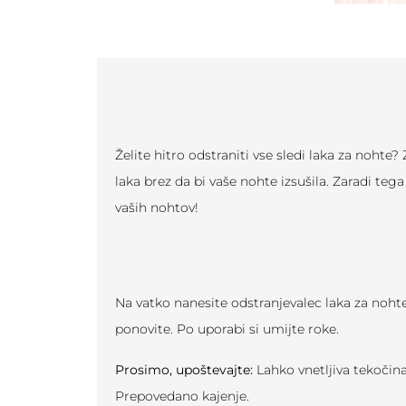
Želite hitro odstraniti vse sledi laka za noh
laka brez da bi vaše nohte izsušila. Zaradi te
vaših nohtov!
Na vatko nanesite odstranjevalec laka za nohte 
ponovite. Po uporabi si umijte roke.
Prosimo, upoštevajte:
Lahko vnetljiva tekočina
Prepovedano kajenje.