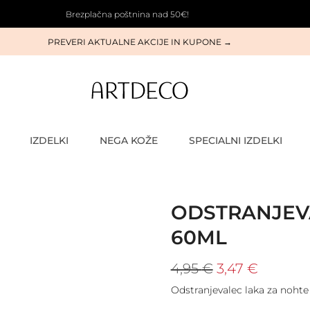
Brezplačna poštnina nad 50€!
PREVERI AKTUALNE AKCIJE IN KUPONE →
IZDELKI
NEGA KOŽE
SPECIALNI IZDELKI
ODSTRANJEV
60ML
4,95
€
3,47
€
Odstranjevalec laka za nohte