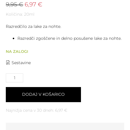
9,95
€
6,97
€
Količina: 20ml
Razredčilo za lake za nohte.
Razredči zgoščene in delno posušene lake za nohte.
NA ZALOGI
Sestavine
DODAJ V KOŠARICO
Najnižja cena v 30 dneh:
6,97
€