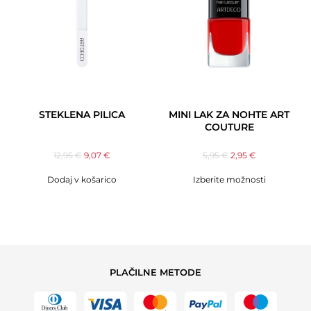
STEKLENA PILICA
MINI LAK ZA NOHTE ART
COUTURE
12,95
€
9,07
€
5,95
€
2,95
€
Dodaj v košarico
Izberite možnosti
PLAČILNE METODE