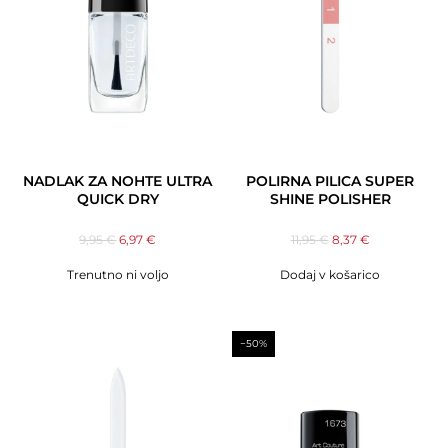
NADLAK ZA NOHTE ULTRA
POLIRNA PILICA SUPER
QUICK DRY
SHINE POLISHER
9,95
€
6,97
€
11,95
€
8,37
€
Trenutno ni voljo
Dodaj v košarico
−50%