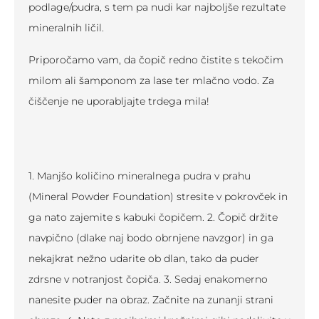
podlage/pudra, s tem pa nudi kar najboljše rezultate
mineralnih ličil.
Priporočamo vam, da čopič redno čistite s tekočim
milom ali šamponom za lase ter mlačno vodo. Za
čiščenje ne uporabljajte trdega mila!
1. Manjšo količino mineralnega pudra v prahu
(Mineral Powder Foundation) stresite v pokrovček in
ga nato zajemite s kabuki čopičem. 2. Čopič držite
navpično (dlake naj bodo obrnjene navzgor) in ga
nekajkrat nežno udarite ob dlan, tako da puder
zdrsne v notranjost čopiča. 3. Sedaj enakomerno
nanesite puder na obraz. Začnite na zunanji strani