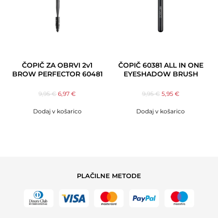
ČOPIČ ZA OBRVI 2v1
ČOPIČ 60381 ALL IN ONE
BROW PERFECTOR 60481
EYESHADOW BRUSH
9,95
€
6,97
€
9,95
€
5,95
€
Dodaj v košarico
Dodaj v košarico
PLAČILNE METODE