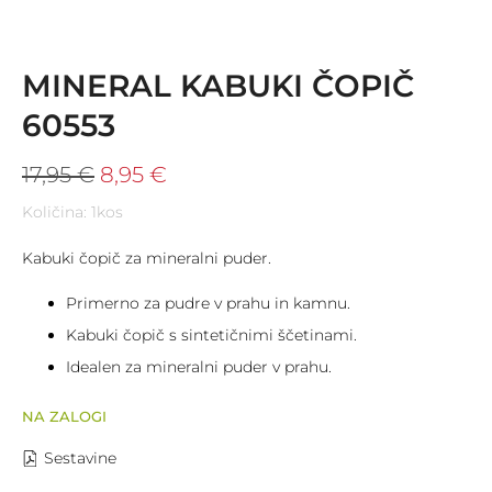
MINERAL KABUKI ČOPIČ
60553
17,95
€
8,95
€
Količina: 1kos
Kabuki čopič za mineralni puder.
Primerno za pudre v prahu in kamnu.
Kabuki čopič s sintetičnimi ščetinami.
Idealen za mineralni puder v prahu.
NA ZALOGI
Sestavine