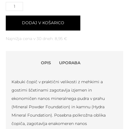
DODAJ V KOŠARICO
Najnižja cena v 30 dneh:
8,95
€
OPIS
UPORABA
Kabuki čopič v praktični velikosti z mehkimi a
gostimi ščetinami zagotavlja izjemen in
ekonomičen nanos mineralnega pudra v prahu
(Mineral Powder Foundation) in kamnu (Hydra
Mineral Foundation). Posebna polkrožna oblika
čopiča, zagotavlja enakomeren nanos