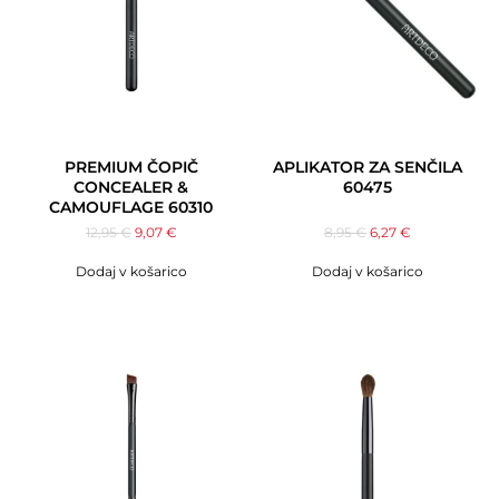
PREMIUM ČOPIČ
APLIKATOR ZA SENČILA
CONCEALER &
60475
CAMOUFLAGE 60310
12,95
€
9,07
€
8,95
€
6,27
€
Dodaj v košarico
Dodaj v košarico