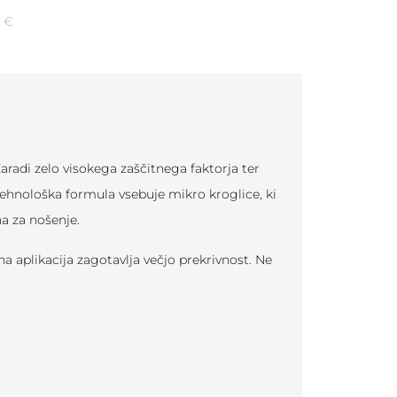
5
€
adi zelo visokega zaščitnega faktorja ter
tehnološka formula vsebuje mikro kroglice, ki
a za nošenje.
a aplikacija zagotavlja večjo prekrivnost. Ne