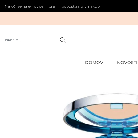
Naroči se na e-novice in prejmi popust za prvi nakup
DOMOV
NOVOSTI