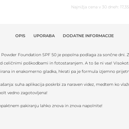
Najnižja cena v 30 dneh:
17,3
OPIS
UPORABA
DODATNE INFORMACIJE
 Powder Foundation SPF 50 je popolna podlaga za sončne dni. Zar
ed celičnimi poškodbami in fotostaranjem. A to še ni vse! Visoko
tirana in enakomerno gladka, hkrati pa je formula izjemno prijetn
ašanja: suha aplikacija poskrbi za naraven videz, medtem ko vlažn
polt vedno zagotovljena!
mpaktnem pakiranju lahko znova in znova napolnite!