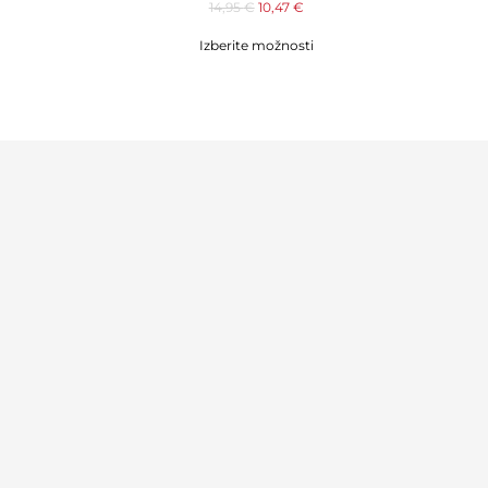
14,95
€
10,47
€
Izberite možnosti