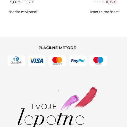
5,60
€
–
11,17
€
19,95
€
11,95
€
Izberite možnosti
Izberite možnosti
PLAČILNE METODE