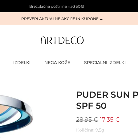
Brezplačna poštnina nad 50€!
PREVERI AKTUALNE AKCIJE IN KUPONE →
IZDELKI
NEGA KOŽE
SPECIALNI IZDELKI
PUDER SUN 
SPF 50
28,95
€
17,35
€
Količina: 9,5g