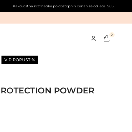
Kakovostna kozmetika po dostopnih cenah že od leta 1985!
0
VIP POPUSTI
%
PROTECTION POWDER