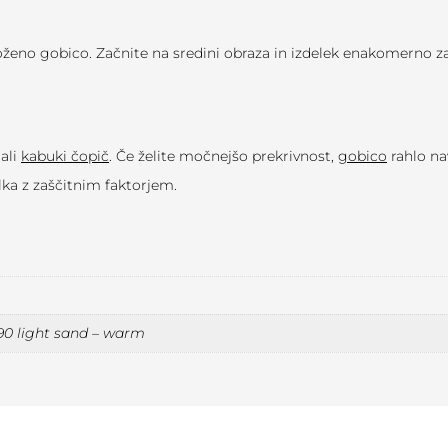
oženo gobico. Začnite na sredini obraza in izdelek enakomerno za
ali
kabuki čopič
. Če želite močnejšo prekrivnost,
gobico
rahlo na
ka z zaščitnim faktorjem.
 90 light sand – warm