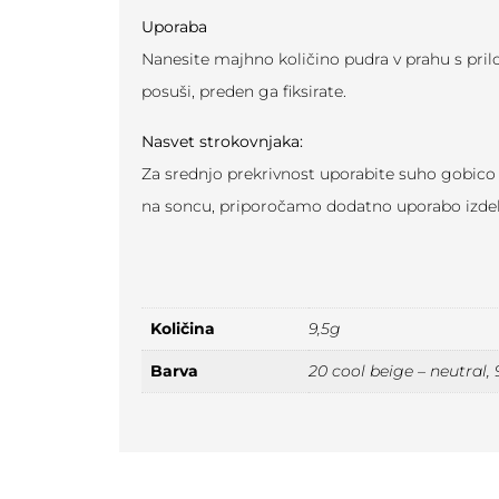
Uporaba
Nanesite majhno količino pudra v prahu s pril
posuši, preden ga fiksirate.
Nasvet strokovnjaka:
Za srednjo prekrivnost uporabite suho gobico 
na soncu, priporočamo dodatno uporabo izdel
Količina
9,5g
Barva
20 cool beige – neutral,