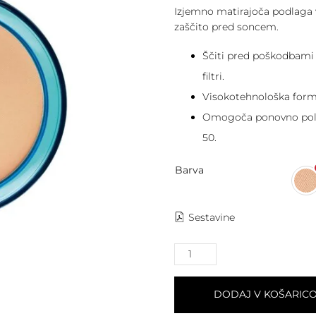
Izjemno matirajoča podlaga v
zaščito pred soncem.
Ščiti pred poškodbami 
filtri.
Visokotehnološka form
Omogoča ponovno poln
50.
Barva
Sestavine
DODAJ V KOŠARIC