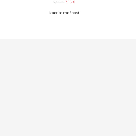
7,95
€
3,15
€
Izberite možnosti